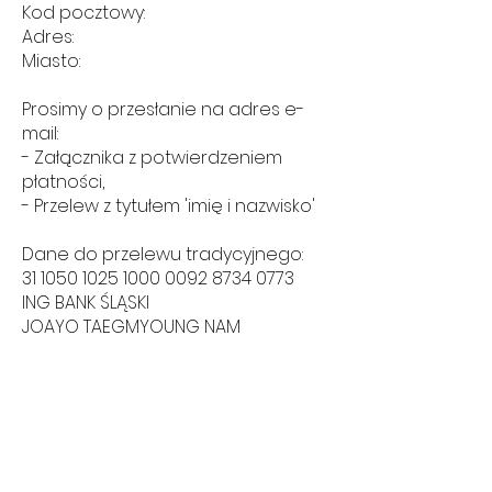
Kod pocztowy:
Adres:
Miasto:
Prosimy o przesłanie na adres e-
mail:
- Załącznika z potwierdzeniem
płatności,
- Przelew z tytułem 'imię i nazwisko'
Dane do przelewu tradycyjnego:
31 1050 1025 1000
0092 8734 0773
ING BANK ŚLĄSKI
JOAYO TAEGMYOUNG NAM
Dane do przelewu z Blikiem:
571 347 531
TAEGMYOUNG
KPOPJOAYO