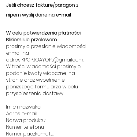
​J
eśli chcesz fakturę/paragon z
nipem wyślij dane na e-mail
W celu potwierdzenia płatności
Blikiem lub przelewem
prosimy o przesłanie wiadomości
e-mail na
adres
KPOPJOAYOPL@gmail.com
.
W treści wiadomości prosimy o
podanie kwoty widocznej na
stronie oraz wypełnienie
poniższego formularza w celu
przyspieszenia dostawy.
Imię i nazwisko:
Adres e-mail:
Nazwa produktu:
Numer telefonu:
Numer paczkomatu: