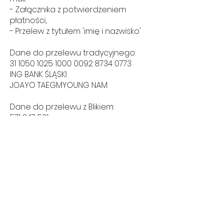
- Załącznika z potwierdzeniem
płatności,
- Przelew z tytułem 'imię i nazwisko'
Dane do przelewu tradycyjnego:
31 1050 1025 1000
0092 8734 0773
ING BANK ŚLĄSKI
JOAYO TAEGMYOUNG NAM
Dane do przelewu z Blikiem:
571 347 531
TAEGMYOUNG
KPOPJOAYO
KPOP STORE IN WARSZAWA
(OD 01.LUTY 2024)
Mon - Sat
12:00 - 18:00