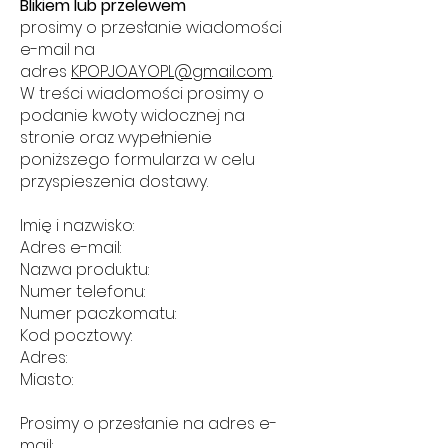
Blikiem lub przelewem
prosimy o przesłanie wiadomości
e-mail na
adres
KPOPJOAYOPL@gmail.com
.
W treści wiadomości prosimy o
podanie kwoty widocznej na
stronie oraz wypełnienie
poniższego formularza w celu
przyspieszenia dostawy.
Imię i nazwisko:
Adres e-mail:
Nazwa produktu:
Numer telefonu:
Numer paczkomatu:
Kod pocztowy:
Adres:
Miasto:
Prosimy o przesłanie na adres e-
mail: