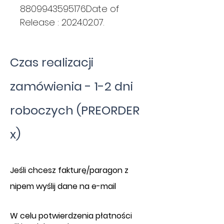
8809943595176Date of
Release : 2024.02.07.
Czas realizacji
zamówienia - 1-2 dni
roboczych (PREORDER
x)
​J
eśli chcesz fakturę/paragon z
nipem wyślij dane na e-mail
W celu potwierdzenia płatności