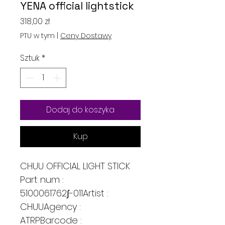
YENA official lightstick
Cena
318,00 zł
PTU w tym
|
Ceny Dostawy
Sztuk
*
Dodaj do koszyka
Kup
CHUU OFFICIAL LIGHT STICK
Part num :
5100061762∫-011Artist :
CHUUAgency :
ATRPBarcode :