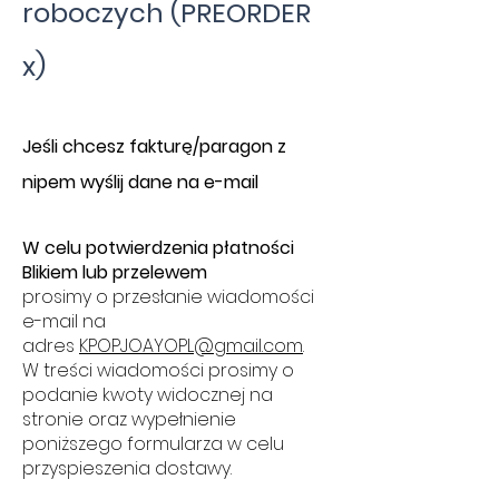
roboczych (PREORDER
x)
​J
eśli chcesz fakturę/paragon z
nipem wyślij dane na e-mail
W celu potwierdzenia płatności
Blikiem lub przelewem
prosimy o przesłanie wiadomości
e-mail na
adres
KPOPJOAYOPL@gmail.com
.
W treści wiadomości prosimy o
podanie kwoty widocznej na
stronie oraz wypełnienie
poniższego formularza w celu
przyspieszenia dostawy.