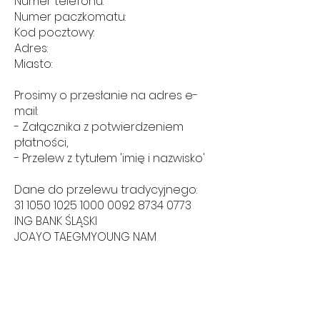
Numer telefonu:
Numer paczkomatu:
Kod pocztowy:
Adres:
Miasto:
Prosimy o przesłanie na adres e-
mail:
- Załącznika z potwierdzeniem
płatności,
- Przelew z tytułem 'imię i nazwisko'
Dane do przelewu tradycyjnego:
31 1050 1025 1000
0092 8734 0773
ING BANK ŚLĄSKI
JOAYO TAEGMYOUNG NAM
Dane do przelewu z Blikiem:
571 347 531
TAEGMYOUNG