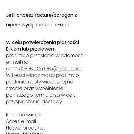
​J
eśli chcesz fakturę/paragon z
nipem wyślij dane na e-mail
W celu potwierdzenia płatności
Blikiem lub przelewem
prosimy o przesłanie wiadomości
e-mail na
adres
KPOPJOAYOPL@gmail.com
.
W treści wiadomości prosimy o
podanie kwoty widocznej na
stronie oraz wypełnienie
poniższego formularza w celu
przyspieszenia dostawy.
Imię i nazwisko:
Adres e-mail:
Nazwa produktu: