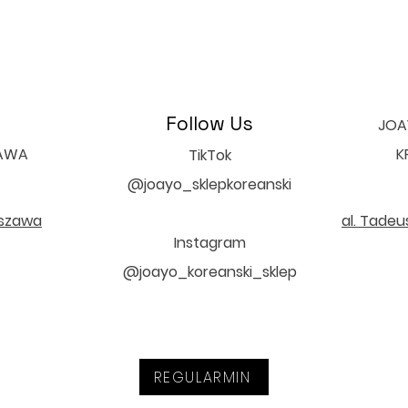
Follow Us
JOAY
ZAWA
K
TikTok
@joayo_sklepkoreanski
rszawa
al. Tadeu
Instagram
@joayo_koreanski_sklep
REGULARMIN