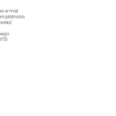
s e-mail:
em płatności,
zwisko'
nego:
0773