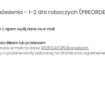
mówienia - 1-2 dni roboczych (PREORDE
 z nipem wyślij dane na e-mail
ści Blikiem lub przelewem
mości e-mail na adres
KPOPJOAYOPL@gmail.com
.
y o podanie kwoty widocznej na stronie oraz wypełnieni