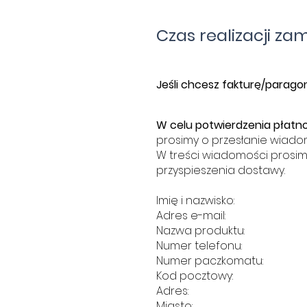
Czas realizacji za
​J
eśli chcesz fakturę/paragon
W celu potwierdzenia płatno
prosimy o przesłanie wiado
W treści wiadomości prosim
przyspieszenia dostawy.
Imię i nazwisko:
Adres e-mail:
Nazwa produktu:
Numer telefonu:
Numer paczkomatu:
Kod pocztowy:
Adres:
Miasto: