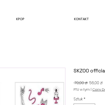
KPOP
KONTAKT
SKZOO offici
Regularn
C
 70,00 zł 
56,00 zł
cena
R
PTU w tym
|
Ceny D
Sztuk
*