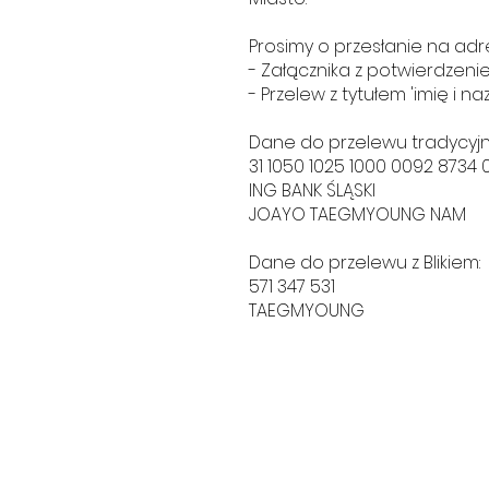
Prosimy o przesłanie na adre
- Załącznika z potwierdzeni
- Przelew z tytułem 'imię i na
Dane do przelewu tradycyj
31 1050 1025 1000 0092 8734 
ING BANK ŚLĄSKI
JOAYO TAEGMYOUNG NAM
Dane do przelewu z Blikiem:
571 347 531
TAEGMYOUNG