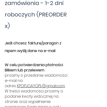
zamówienia - 1-2 dni
roboczych (PREORDER
x)
​J
eśli chcesz fakturę/paragon z
nipem wyślij dane na e-mail
W celu potwierdzenia płatności
Blikiem lub przelewem
prosimy o przesłanie wiadomości
e-mail na
adres
KPOPJOAYOPL@gmail.com
.
W treści wiadomości prosimy o
podanie kwoty widocznej na
stronie oraz wypełnienie
poniższego formularza w celu