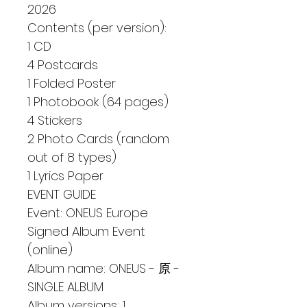
2026
Contents (per version):
1 CD
4 Postcards
1 Folded Poster
1 Photobook (64 pages)
4 Stickers
2 Photo Cards (random
out of 8 types)
1 Lyrics Paper
EVENT GUIDE
Event: ONEUS Europe
Signed Album Event
(online)
Album name: ONEUS - 原 -
SINGLE ALBUM
Album versions: 1