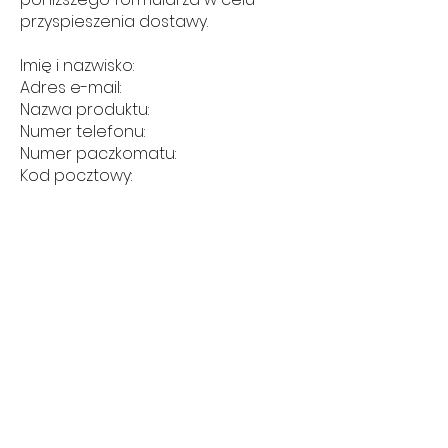
przyspieszenia dostawy.
Imię i nazwisko:
Adres e-mail:
Nazwa produktu:
Numer telefonu:
Numer paczkomatu:
Kod pocztowy:
Adres:
Miasto:
Prosimy o przesłanie na adres e-
mail:
- Załącznika z potwierdzeniem
płatności,
- Przelew z tytułem 'imię i nazwisko'
Dane do przelewu tradycyjnego:
31 1050 1025 1000
0092 8734 0773
ING BANK ŚLĄSKI