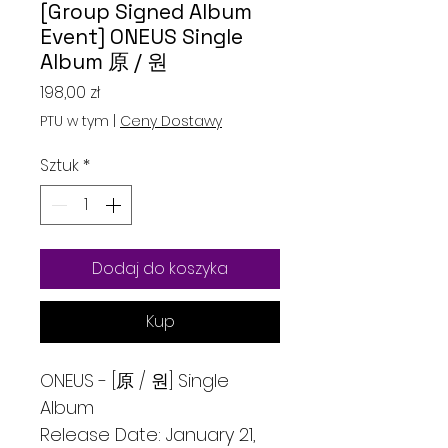
[Group Signed Album
Event] ONEUS Single
Album 原 / 원
Cena
198,00 zł
PTU w tym
|
Ceny Dostawy
Sztuk
*
Dodaj do koszyka
Kup
ONEUS - [原 / 원] Single
Album
Release Date: January 21,