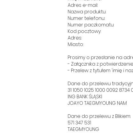
Adres e-mail:
Nazwa produktu:
Numer telefonu:
Numer paczkomatu:
Kod pocztowy:
Adres:
Miasto:
Prosimy o przesłanie na adre
- Załącznika z potwierdzeni
- Przelew z tytułem 'imię i na
Dane do przelewu tradycyj
31 1050 1025 1000 0092 8734 
ING BANK ŚLĄSKI
JOAYO TAEGMYOUNG NAM
Dane do przelewu z Blikiem:
571 347 531
TAEGMYOUNG