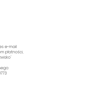
s e-mail:
em płatności,
zwisko'
nego:
0773