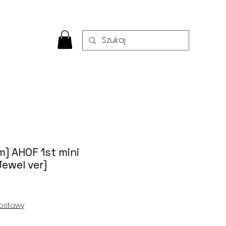
m] AHOF 1st mini
ewel ver]
ostawy