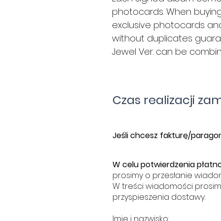
photocards. When buying 9
exclusive photocards and 
without duplicates guara
Jewel Ver. can be combine
Czas realizacji za
​J
eśli chcesz fakturę/paragon
W celu potwierdzenia płatno
prosimy o przesłanie wiado
W treści wiadomości prosim
przyspieszenia dostawy.
Imię i nazwisko: