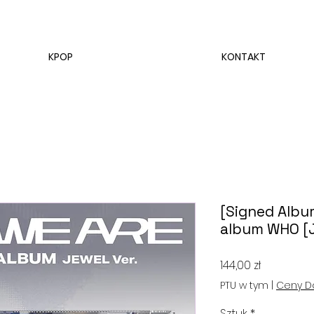
KPOP
KONTAKT
[Signed Albu
album WHO [J
Cena
144,00 zł
PTU w tym
|
Ceny D
Sztuk
*