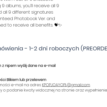
 albums, you’ll receive all 9
all 9 different signatures
nteed. Photobook Ver. and
d to receive all benefits. 💝✨
mówienia - 1-2 dni roboczych (PREORDE
 z nipem wyślij dane na e-mail
ści Blikiem lub przelewem
mości e-mail na adres
KPOPJOAYOPL@gmail.com
.
y o podanie kwoty widocznej na stronie oraz wypełnieni