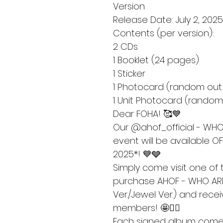
Version
Release Date: July 2, 2025
Contents (per version):
2 CDs
1 Booklet (24 pages)
1 Sticker
1 Photocard (random out 
1 Unit Photocard (random
Dear FOHA! 🥰💙
Our @ahof_official - WH
event will be available OF
2025*! 💙🩶
Simply come visit one of 
purchase AHOF - WHO ARE 
Ver./Jewel Ver.) and recei
members! 🤩✍🏻
Each signed album comes 