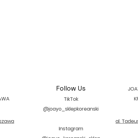
Follow Us
JOAY
ZAWA
K
TikTok
@joayo_sklepkoreanski
rszawa
al. Tadeu
Instagram