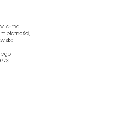
s e-mail:
em płatności,
zwisko'
nego:
0773