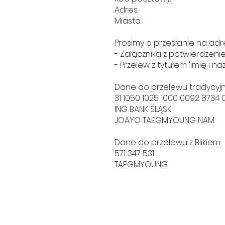
Adres:
Miasto:
Prosimy o przesłanie na adre
- Załącznika z potwierdzeni
- Przelew z tytułem 'imię i na
Dane do przelewu tradycyj
31 1050 1025 1000 0092 8734 
ING BANK ŚLĄSKI
JOAYO TAEGMYOUNG NAM
Dane do przelewu z Blikiem:
571 347 531
TAEGMYOUNG