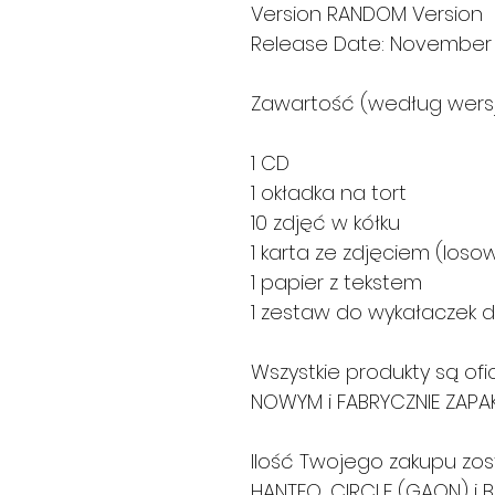
Version RANDOM Version
Release Date: November 
Zawartość (według wersji
1 CD
1 okładka na tort
10 zdjęć w kółku
1 karta ze zdjęciem (loso
1 papier z tekstem
1 zestaw do wykałaczek 
Wszystkie produkty są of
NOWYM i FABRYCZNIE ZAP
Ilość Twojego zakupu zos
HANTEO, CIRCLE (GAON) i B