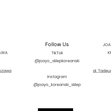
Follow Us
JOAY
ZAWA
K
TikTok
@joayo_sklepkoreanski
rszawa
al. Tadeu
Instagram
@joayo_koreanski_sklep