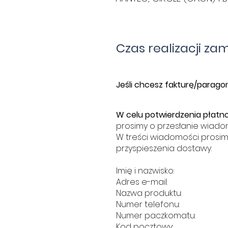
Czas realizacji za
​J
eśli chcesz fakturę/paragon
W celu potwierdzenia płatno
prosimy o przesłanie wiado
W treści wiadomości prosim
przyspieszenia dostawy.
Imię i nazwisko:
Adres e-mail:
Nazwa produktu:
Numer telefonu:
Numer paczkomatu:
Kod pocztowy: