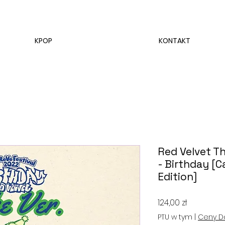
KPOP
KONTAKT
Red Velvet T
- Birthday [C
Edition]
Cena
124,00 zł
PTU w tym
|
Ceny D