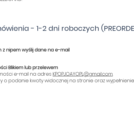
mówienia - 1-2 dni roboczych (PREORDE
 z nipem wyślij dane na e-mail
ści Blikiem lub przelewem
mości e-mail na adres
KPOPJOAYOPL@gmail.com
.
y o podanie kwoty widocznej na stronie oraz wypełnieni