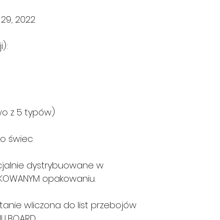
29, 2022
):
wo z 5 typów)
do świec
icjalnie dystrybuowane w
AKOWANYM opakowaniu.
tanie wliczona do list przebojów
ILLBOARD.