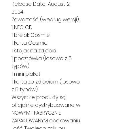
Release Date: August 2,
2024
Zawartość (według wersji):
1 NFC CD
1 brelok Cosmie
1 karta Cosmie
1 stojak na zdjęcia
1 pocztówka (losowo z 5
typów)
1 mini plakat
1 karta ze zdjęciem (losowo
z 5 typów)
Wszystkie produkty są
oficjalnie dystrybuowane w
NOWYM i FABRYCZNIE
ZAPAKOWANYM opakowaniu.
Ilość Twojego zakupu