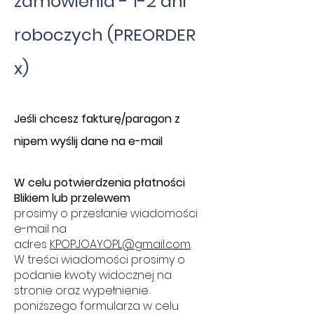
zamówienia - 1-2 dni
roboczych (PREORDER
x)
​J
eśli chcesz fakturę/paragon z
nipem wyślij dane na e-mail
W celu potwierdzenia płatności
Blikiem lub przelewem
prosimy o przesłanie wiadomości
e-mail na
adres
KPOPJOAYOPL@gmail.com
.
W treści wiadomości prosimy o
podanie kwoty widocznej na
stronie oraz wypełnienie
poniższego formularza w celu