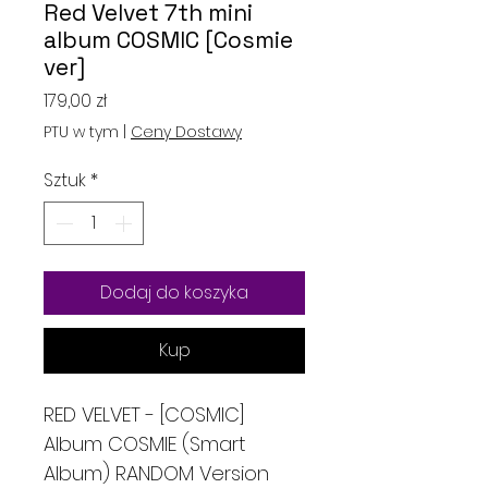
Red Velvet 7th mini
album COSMIC [Cosmie
ver]
Cena
179,00 zł
PTU w tym
|
Ceny Dostawy
Sztuk
*
Dodaj do koszyka
Kup
RED VELVET - [COSMIC]
Album COSMIE (Smart
Album) RANDOM Version