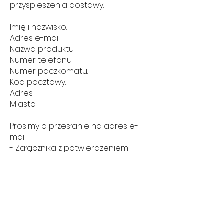
przyspieszenia dostawy.
Imię i nazwisko:
Adres e-mail:
Nazwa produktu:
Numer telefonu:
Numer paczkomatu:
Kod pocztowy:
Adres:
Miasto:
Prosimy o przesłanie na adres e-
mail:
- Załącznika z potwierdzeniem
płatności,
- Przelew z tytułem 'imię i nazwisko'
Dane do przelewu tradycyjnego:
31 1050 1025 1000
0092 8734 0773
ING BANK ŚLĄSKI