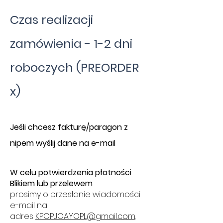
Czas realizacji
zamówienia - 1-2 dni
roboczych (PREORDER
x)
​J
eśli chcesz fakturę/paragon z
nipem wyślij dane na e-mail
W celu potwierdzenia płatności
Blikiem lub przelewem
prosimy o przesłanie wiadomości
e-mail na
adres
KPOPJOAYOPL@gmail.com
.