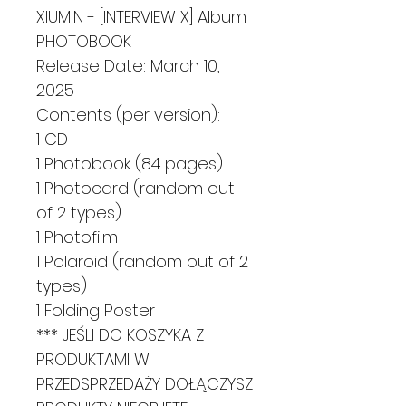
XIUMIN - [INTERVIEW X] Album
PHOTOBOOK
Release Date: March 10,
2025
Contents (per version):
1 CD
1 Photobook (84 pages)
1 Photocard (random out
of 2 types)
1 Photofilm
1 Polaroid (random out of 2
types)
1 Folding Poster
*** JEŚLI DO KOSZYKA Z
PRODUKTAMI W
PRZEDSPRZEDAŻY DOŁĄCZYSZ