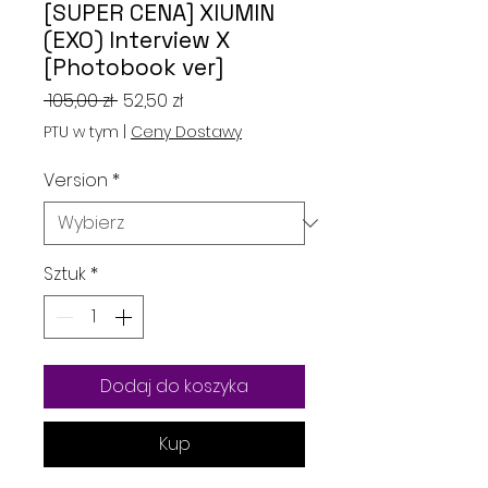
[SUPER CENA] XIUMIN
(EXO) Interview X
[Photobook ver]
Regularna
Cena
 105,00 zł 
52,50 zł
cena
Rabatowa
PTU w tym
|
Ceny Dostawy
Version
*
Sztuk
*
Dodaj do koszyka
Kup