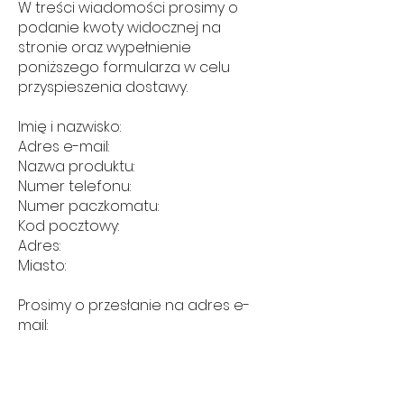
W treści wiadomości prosimy o
podanie kwoty widocznej na
stronie oraz wypełnienie
poniższego formularza w celu
przyspieszenia dostawy.
Imię i nazwisko:
Adres e-mail:
Nazwa produktu:
Numer telefonu:
Numer paczkomatu:
Kod pocztowy:
Adres:
Miasto:
Prosimy o przesłanie na adres e-
mail:
- Załącznika z potwierdzeniem
płatności,
- Przelew z tytułem 'imię i nazwisko'