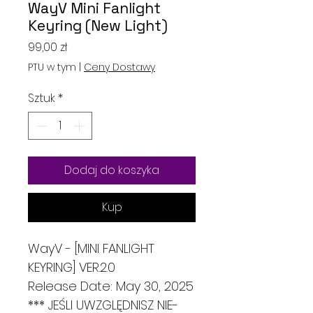
WayV Mini Fanlight
Keyring (New Light)
Cena
99,00 zł
PTU w tym
|
Ceny Dostawy
Sztuk
*
Dodaj do koszyka
Kup
WayV - [MINI FANLIGHT
KEYRING] VER.2.0
Release Date: May 30, 2025
*** JEŚLI UWZGLĘDNISZ NIE-