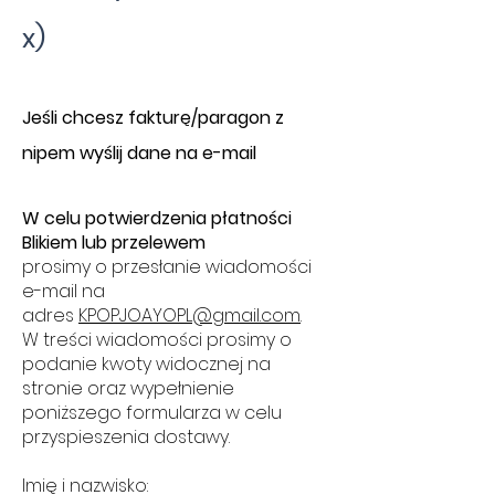
x)
​J
eśli chcesz fakturę/paragon z
nipem wyślij dane na e-mail
W celu potwierdzenia płatności
Blikiem lub przelewem
prosimy o przesłanie wiadomości
e-mail na
adres
KPOPJOAYOPL@gmail.com
.
W treści wiadomości prosimy o
podanie kwoty widocznej na
stronie oraz wypełnienie
poniższego formularza w celu
przyspieszenia dostawy.
Imię i nazwisko: