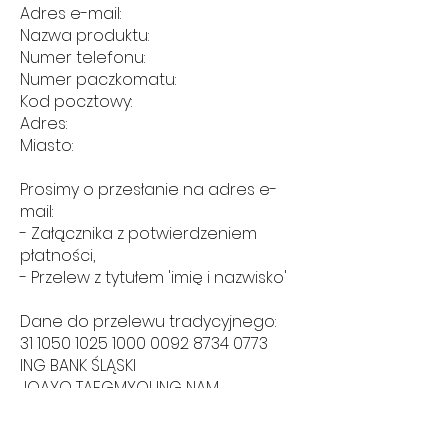
Adres e-mail:
Nazwa produktu:
Numer telefonu:
Numer paczkomatu:
Kod pocztowy:
Adres:
Miasto:
Prosimy o przesłanie na adres e-
mail:
- Załącznika z potwierdzeniem
płatności,
- Przelew z tytułem 'imię i nazwisko'
Dane do przelewu tradycyjnego:
31 1050 1025 1000
0092 8734 0773
ING BANK ŚLĄSKI
JOAYO TAEGMYOUNG NAM
Dane do przelewu z Blikiem: