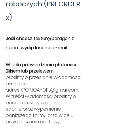
roboczych (PREORDER
x)
​J
eśli chcesz fakturę/paragon z
nipem wyślij dane na e-mail
W celu potwierdzenia płatności
Blikiem lub przelewem
prosimy o przesłanie wiadomości
e-mail na
adres
KPOPJOAYOPL@gmail.com
.
W treści wiadomości prosimy o
podanie kwoty widocznej na
stronie oraz wypełnienie
poniższego formularza w celu
przyspieszenia dostawy.