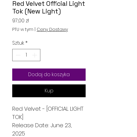
Red Velvet Official Light
Tok (New Light)
Cena
97,00 zł
PTU w tym
|
Ceny Dostawy
Sztuk
*
Dodaj do koszyka
Kup
Red Velvet - [OFFICIAL LIGHT
TOK]
Release Date: June 23,
2025