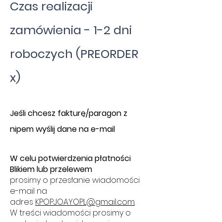
Czas realizacji
zamówienia - 1-2 dni
roboczych (PREORDER
x)
​J
eśli chcesz fakturę/paragon z
nipem wyślij dane na e-mail
W celu potwierdzenia płatności
Blikiem lub przelewem
prosimy o przesłanie wiadomości
e-mail na
adres
KPOPJOAYOPL@gmail.com
.
W treści wiadomości prosimy o