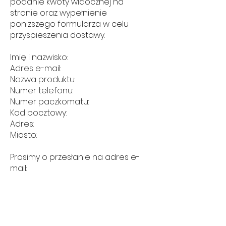
podanie kwoty widocznej na
stronie oraz wypełnienie
poniższego formularza w celu
przyspieszenia dostawy.
Imię i nazwisko:
Adres e-mail:
Nazwa produktu:
Numer telefonu:
Numer paczkomatu:
Kod pocztowy:
Adres:
Miasto:
Prosimy o przesłanie na adres e-
mail:
- Załącznika z potwierdzeniem
płatności,
- Przelew z tytułem 'imię i nazwisko'
Dane do przelewu tradycyjnego: