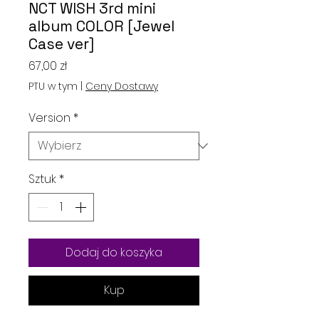
NCT WISH 3rd mini
album COLOR [Jewel
Case ver]
Cena
67,00 zł
PTU w tym
|
Ceny Dostawy
Version
*
Sztuk
*
Dodaj do koszyka
Kup