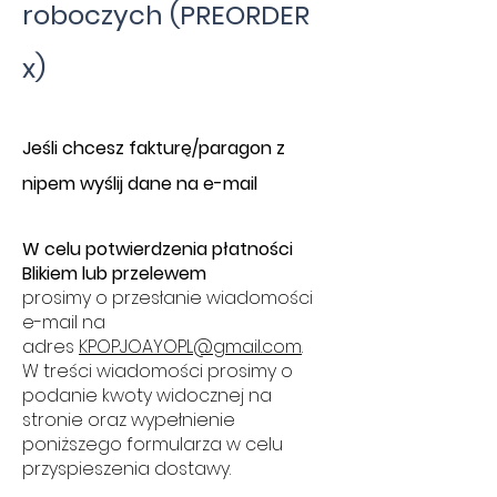
roboczych (PREORDER
x)
​J
eśli chcesz fakturę/paragon z
nipem wyślij dane na e-mail
W celu potwierdzenia płatności
Blikiem lub przelewem
prosimy o przesłanie wiadomości
e-mail na
adres
KPOPJOAYOPL@gmail.com
.
W treści wiadomości prosimy o
podanie kwoty widocznej na
stronie oraz wypełnienie
poniższego formularza w celu
przyspieszenia dostawy.