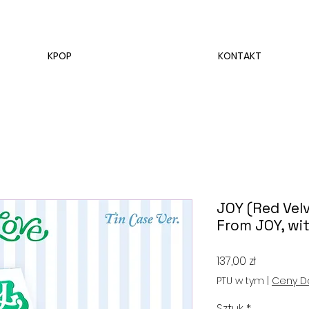
KPOP
KONTAKT
JOY (Red Velv
From JOY, wit
Cena
137,00 zł
PTU w tym
|
Ceny D
Sztuk
*