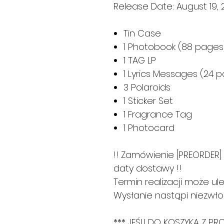
Release Date: August 19,
Tin Case
1 Photobook (88 pages
1 TAG LP
1 Lyrics Messages (24 
3 Polaroids
1 Sticker Set
1 Fragrance Tag
1 Photocard
!! Zamówienie [PREORDER
daty dostawy !!
Termin realizacji może ule
Wysłanie nastąpi niezwło
*** JEŚLI DO KOSZYKA Z P