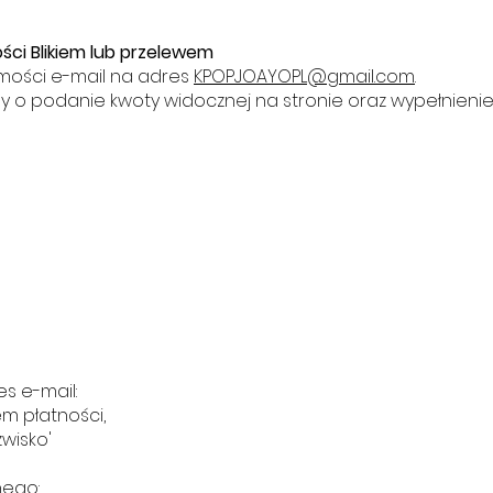
ści Blikiem lub przelewem
mości e-mail na adres
KPOPJOAYOPL@gmail.com
.
y o podanie kwoty widocznej na stronie oraz wypełnieni
s e-mail:
em płatności,
zwisko'
nego: