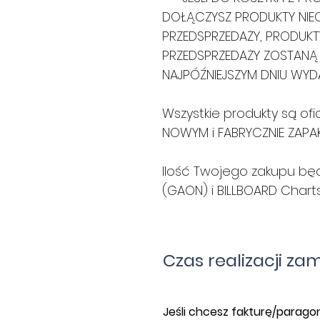
DOŁĄCZYSZ PRODUKTY NIE
PRZEDSPRZEDAŻY, PRODUKT
PRZEDSPRZEDAŻY ZOSTANĄ
NAJPÓŹNIEJSZYM DNIU WYDA
Wszystkie produkty są of
NOWYM i FABRYCZNIE ZAP
Ilość Twojego zakupu będ
(GAON) i BILLBOARD Charts
Czas realizacji za
​J
eśli chcesz fakturę/paragon