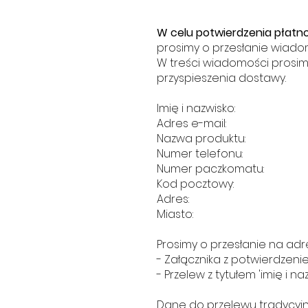
W celu potwierdzenia płatno
prosimy o przesłanie wiado
W treści wiadomości prosim
przyspieszenia dostawy.
Imię i nazwisko:
Adres e-mail:
Nazwa produktu:
Numer telefonu:
Numer paczkomatu:
Kod pocztowy:
Adres:
Miasto:
Prosimy o przesłanie na adre
- Załącznika z potwierdzeni
- Przelew z tytułem 'imię i na
Dane do przelewu tradycyj