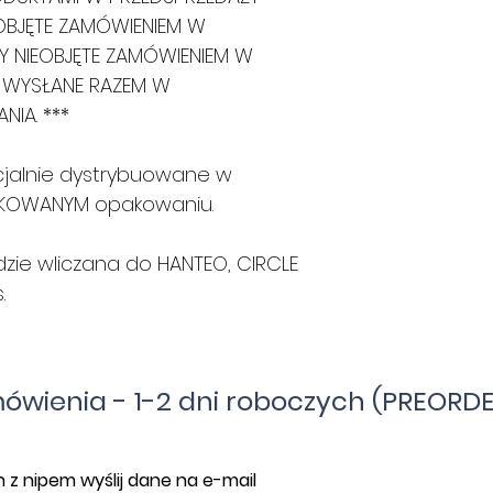
OBJĘTE ZAMÓWIENIEM W
Y NIEOBJĘTE ZAMÓWIENIEM W
 WYSŁANE RAZEM W
NIA. ***
icjalnie dystrybuowane w
AKOWANYM opakowaniu.
zie wliczana do HANTEO, CIRCLE
.
mówienia - 1-2 dni roboczych (PREORDE
 z nipem wyślij dane na e-mail