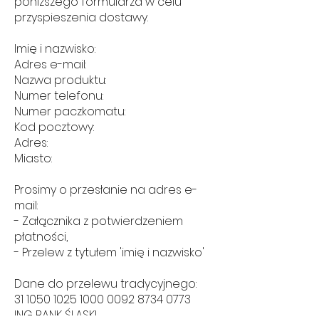
poniższego formularza w celu
przyspieszenia dostawy.
Imię i nazwisko:
Adres e-mail:
Nazwa produktu:
Numer telefonu:
Numer paczkomatu:
Kod pocztowy:
Adres:
Miasto:
Prosimy o przesłanie na adres e-
mail:
- Załącznika z potwierdzeniem
płatności,
- Przelew z tytułem 'imię i nazwisko'
Dane do przelewu tradycyjnego:
31 1050 1025 1000
0092 8734 0773
ING BANK ŚLĄSKI