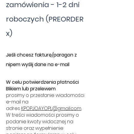
zamówienia - 1-2 dni
roboczych (PREORDER
x)
​J
eśli chcesz fakturę/paragon z
nipem wyślij dane na e-mail
W celu potwierdzenia płatności
Blikiem lub przelewem
prosimy o przesłanie wiadomości
e-mail na
adres
KPOPJOAYOPL@gmail.com
.
W treści wiadomości prosimy o
podanie kwoty widocznej na
stronie oraz wypełnienie