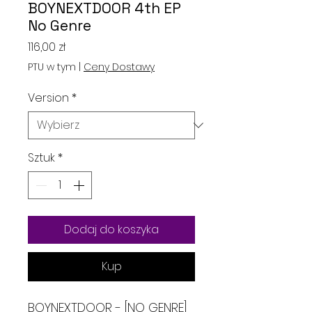
BOYNEXTDOOR 4th EP
No Genre
Cena
116,00 zł
PTU w tym
|
Ceny Dostawy
Version
*
Sztuk
*
Dodaj do koszyka
Kup
BOYNEXTDOOR - [NO GENRE]