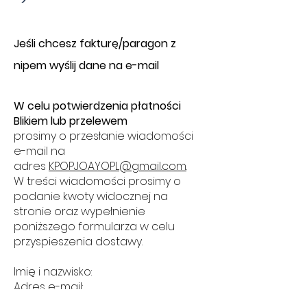
​J
eśli chcesz fakturę/paragon z
nipem wyślij dane na e-mail
W celu potwierdzenia płatności
Blikiem lub przelewem
prosimy o przesłanie wiadomości
e-mail na
adres
KPOPJOAYOPL@gmail.com
.
W treści wiadomości prosimy o
podanie kwoty widocznej na
stronie oraz wypełnienie
poniższego formularza w celu
przyspieszenia dostawy.
Imię i nazwisko:
Adres e-mail:
Nazwa produktu: