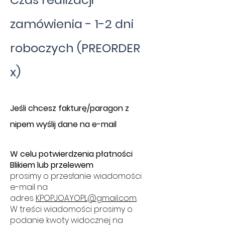
zamówienia - 1-2 dni
roboczych (PREORDER
x)
​J
eśli chcesz fakturę/paragon z
nipem wyślij dane na e-mail
W celu potwierdzenia płatności
Blikiem lub przelewem
prosimy o przesłanie wiadomości
e-mail na
adres
KPOPJOAYOPL@gmail.com
.
W treści wiadomości prosimy o
podanie kwoty widocznej na