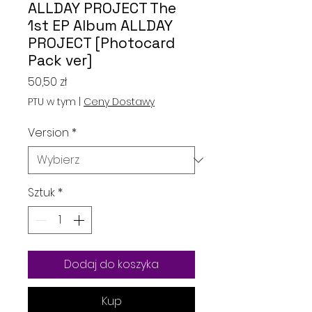
ALLDAY PROJECT The
1st EP Album ALLDAY
PROJECT [Photocard
Pack ver]
Cena
50,50 zł
PTU w tym
|
Ceny Dostawy
Version
*
Sztuk
*
Dodaj do koszyka
Kup