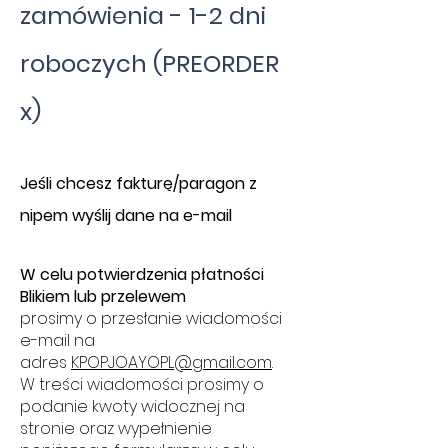
zamówienia - 1-2 dni
roboczych (PREORDER
x)
​J
eśli chcesz fakturę/paragon z
nipem wyślij dane na e-mail
W celu potwierdzenia płatności
Blikiem lub przelewem
prosimy o przesłanie wiadomości
e-mail na
adres
KPOPJOAYOPL@gmail.com
.
W treści wiadomości prosimy o
podanie kwoty widocznej na
stronie oraz wypełnienie