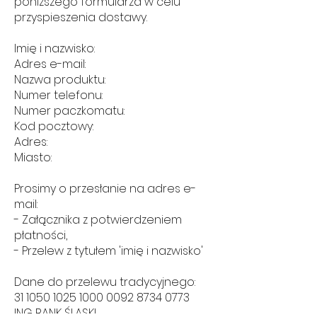
poniższego formularza w celu
przyspieszenia dostawy.
Imię i nazwisko:
Adres e-mail:
Nazwa produktu:
Numer telefonu:
Numer paczkomatu:
Kod pocztowy:
Adres:
Miasto:
Prosimy o przesłanie na adres e-
mail:
- Załącznika z potwierdzeniem
płatności,
- Przelew z tytułem 'imię i nazwisko'
Dane do przelewu tradycyjnego:
31 1050 1025 1000
0092 8734 0773
ING BANK ŚLĄSKI