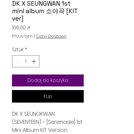
DK X SEUNGWAN 1st
mini album 소야곡 [KIT
ver]
Cena
106,00 zł
PTU w tym
|
Ceny Dostawy
Sztuk
*
Dodaj do koszyka
Kup
DK X SEUNGKWAN
(SEVENTEEN) - [Serenade] 1st
Mini Album KiT Version