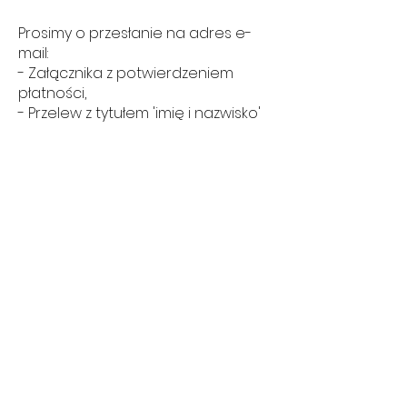
Prosimy o przesłanie na adres e-
mail:
- Załącznika z potwierdzeniem
płatności,
- Przelew z tytułem 'imię i nazwisko'
Dane do przelewu tradycyjnego:
31 1050 1025 1000
0092 8734 0773
ING BANK ŚLĄSKI
JOAYO TAEGMYOUNG NAM
Dane do przelewu z Blikiem:
571 347 531
TAEGMYOUNG
KPOPJOAYO
KPOP STORE IN WARSZAWA
(OD 01.LUTY 2024)