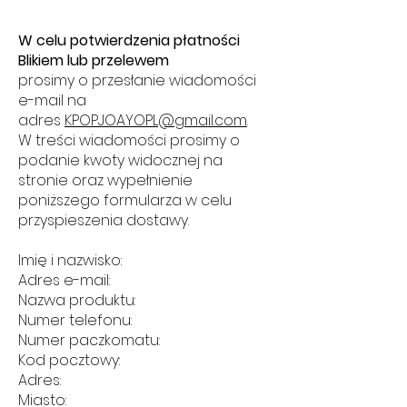
W celu potwierdzenia płatności
Blikiem lub przelewem
prosimy o przesłanie wiadomości
e-mail na
adres
KPOPJOAYOPL@gmail.com
.
W treści wiadomości prosimy o
podanie kwoty widocznej na
stronie oraz wypełnienie
poniższego formularza w celu
przyspieszenia dostawy.
Imię i nazwisko:
Adres e-mail:
Nazwa produktu:
Numer telefonu:
Numer paczkomatu:
Kod pocztowy:
Adres:
Miasto: