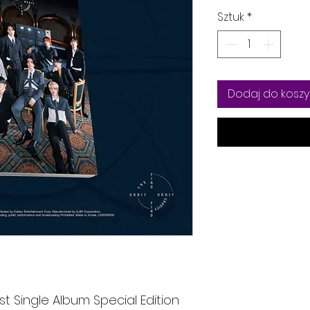
Sztuk
*
Dodaj do koszy
1st Single Album Special Edition