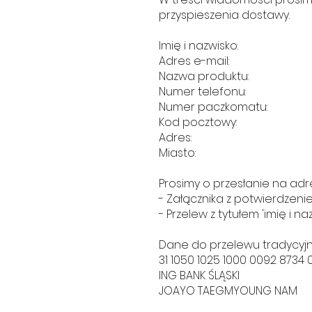
przyspieszenia dostawy.
Imię i nazwisko:
Adres e-mail:
Nazwa produktu:
Numer telefonu:
Numer paczkomatu:
Kod pocztowy:
Adres:
Miasto:
Prosimy o przesłanie na adre
- Załącznika z potwierdzeni
- Przelew z tytułem 'imię i na
Dane do przelewu tradycyj
31 1050 1025 1000 0092 8734 
ING BANK ŚLĄSKI
JOAYO TAEGMYOUNG NAM