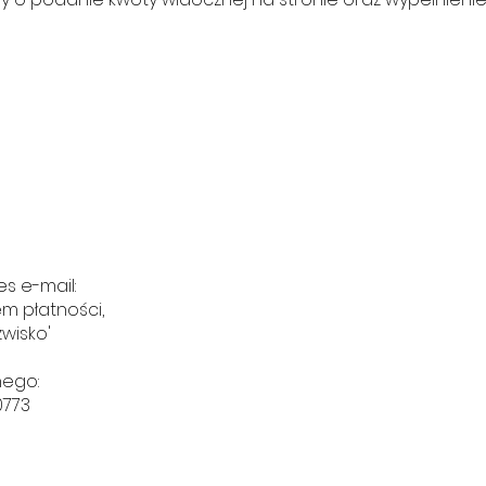
s e-mail:
em płatności,
zwisko'
nego:
0773