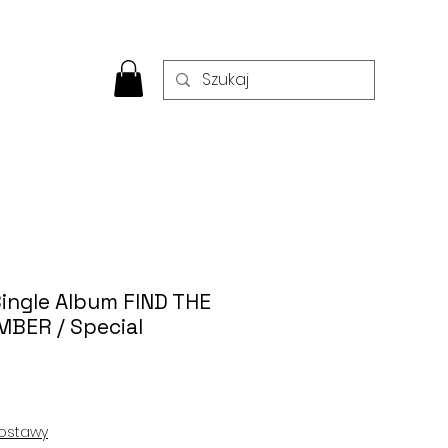
Single Album FIND THE
BER / Special
na
Cena
abatowa
ostawy