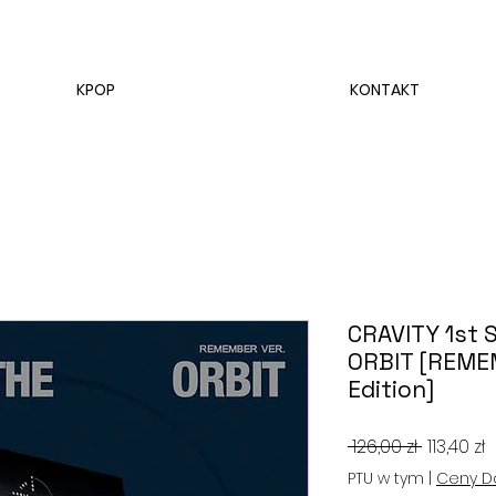
KPOP
KONTAKT
CRAVITY 1st 
ORBIT [REMEM
Edition]
Regular
 126,00 zł 
113,40 zł
cena
R
PTU w tym
|
Ceny D