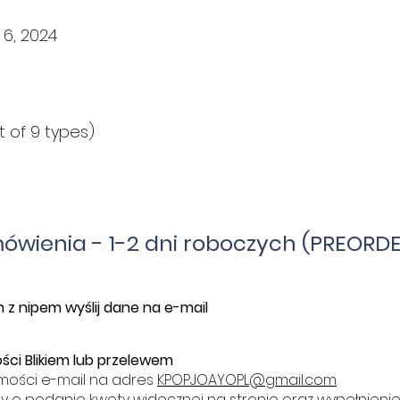
6, 2024
 of 9 types)
mówienia - 1-2 dni roboczych (PREORDE
 z nipem wyślij dane na e-mail
ści Blikiem lub przelewem
mości e-mail na adres
KPOPJOAYOPL@gmail.com
.
y o podanie kwoty widocznej na stronie oraz wypełnieni