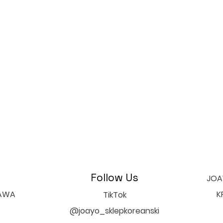
Follow Us
JOAY
ZAWA
K
TikTok
@joayo_sklepkoreanski