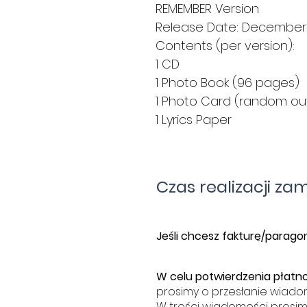
REMEMBER Version
Release Date: December 
Contents (per version):
1 CD
1 Photo Book (96 pages)
1 Photo Card (random out
1 Lyrics Paper
Czas realizacji za
​J
eśli chcesz fakturę/paragon
W celu potwierdzenia płatno
prosimy o przesłanie wiado
W treści wiadomości prosim